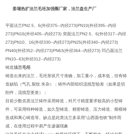
姜堰热扩法兰毛坯加强圈厂家，法兰盘生产厂
平面法兰PN2.5、6(外径375--内径273)PN10(外径395--内径
273)PN16(外径405--内径273) 突面法兰PN2.5、6(外径317--内径
273)PN10、16(外径330--内径273)PN25(外径340--内径273)
PN40(外径352--内径273)PN63(外径364--内径273) 凹凸面法兰
PN10--63(外径312--内径273)
铸造
法兰毛坯
铸造出来的法兰，毛坯形状尺寸准确，加工量小，成本低，但有铸
造缺陷（气孔.裂纹.夹杂）；铸件内部组织流线型较差（如果是切
削件，流线型更差）；
目前少数劣质法兰铸件采用铸造，对尺寸精度要求较高的小型铸
件，可采用特种铸造，如久型铸造、精密铸造、压力铸造、熔模铸
造成和离心铸造等。缺点是此类法兰多采用“山西面包铁”制作而
成，在使用过程中易产生渗漏现象