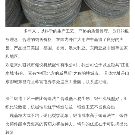
多年来，以科学的生产工艺、严格的质量管理、良好的服
务理念、合理的销售价格，在国内外广大用户中赢得了良好的声
誉，产品出口美国、德国、香港、澳大利亚、东南亚及非洲等国家
和地区。
欢迎来到聊城市储悦机械配件有限公司，我公司位于城区独具“江北
水城”特色，素有“中国北方的威尼斯”之称的聊城市。 具体地址是山
东聊城东昌府区蒋官屯办事处盛庄工业园，联系盛经理。
法兰锻造工艺一般比铸造法兰含碳低不易生锈，锻件流线型好，组
织比较致密，机械性能优于铸造法兰；锻造工艺不当也会出
现晶粒大或不均，硬化裂纹现象，锻造成本高于铸造法兰。锻件
比铸件能承受更高的剪切力和拉伸力。铸件的优点在于可以搞出比
较复