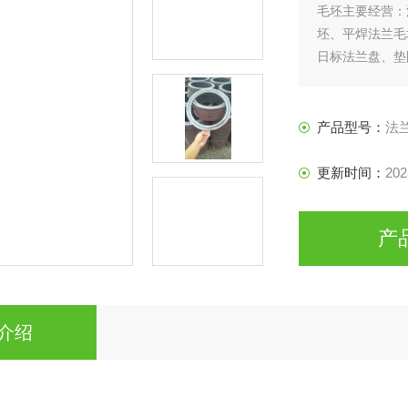
毛坯主要经营：
坯、平焊法兰毛
日标法兰盘、垫
产品型号：
法
更新时间：
202
产
介绍