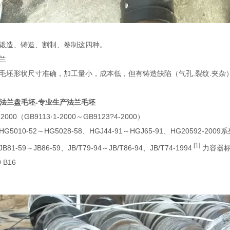
锻造、铸造、割制、卷制这四种。
兰
毛坯形状尺寸准确，加工量小，成本低，但有铸造缺陷（气孔.裂纹.夹
压法兰盘毛坯-专业生产法兰毛坯
2000（GB9113·1-2000～GB9123?4-2000）
0-52～HG5028-58、HGJ44-91～HGJ65-91、HG20592-2009系
[1]
9～JB86-59、JB/T79-94～JB/T86-94、JB/T74-1994
力容器标准：
9 B16