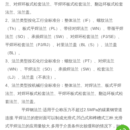
兰、对焊环板式松套法兰、平焊环板式松套法兰、翻边环板式松套
法兰、法兰盖。
2、法兰类型按化工行业标准分：整体法兰（IF）、螺纹法兰
（Th）、板式平焊法兰（PL）、带径对焊法兰（WN）、带颈平焊
法兰（SO）、承插焊法兰（SW）、对焊环松套法兰（PJ/SE）、
平焊环松套法兰（PJ/RJ）、衬里法兰盖（BL（S））、法兰盖
（BL）。
3、法兰类型按石化行业标准分：螺纹法兰（PT）、对焊法兰
（WN）、平焊法兰（SO）、承插焊法兰（SW）、松套法兰
（LJ）、法兰盖（不表注）。
4、法兰类型按机械行业标准分：整体法兰、对焊法兰、板式平焊
法兰、对焊环板式松套法兰、平焊环板式松套法兰、翻边环板式松
套法兰、法兰盖。
平焊钢法兰:适用于公称压力不超过2.5MPa的碳素钢管道
连接.平焊法兰的密封面可以制成光滑式,凹凸式和榫槽式三种.光滑
式平焊法兰的应用量较大.多用于介质条件比较缓和的情况下，如低