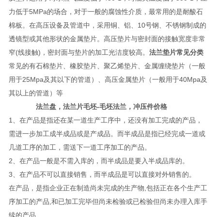
力低于5MPa的场合，对于一般的腐蚀性介质，最常用的是耐酸石
棉板。在高压设备及管道中，采用铜、铝、10号钢、不锈钢制成的
透镜型或其他形状的金属垫片。高压垫片与密封面的接触宽度非常
窄(线接触)，密封面与垫片的加工光洁度较高。
法兰垫片常见分类
常见的有石棉垫片、橡胶垫片、聚乙烯垫片、金属缠绕垫片（一般
用于25Mpa及其以下的管道）、高压金属垫片（一般用于40Mpa及
其以上的管道）等
法兰盘，法兰片毛坯-毛坯法兰，冲压件价格
1、在产品是指还在某一道生产工序中，还没有加工完成的产品，
需进一步加工成半成品或是产成品。而半成品是指已经完成一道或
几道工序的加工，需送下一道工序加工的产品。
2、在产品一般是不需入库的，而半成品是要入半成品库的。
3、在产品不可以直接销售，而半成品是可以直接对外销售的。
在产品，是指企业正在制造尚未完成的生产物,包括正在各个生产工
序加工的产品,和已加工完毕但尚未检验或已检验但尚未办理入库手
续的产品.