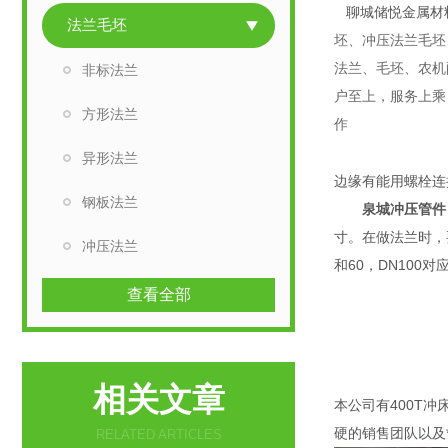
聊城储悦金属材
法兰毛坯
坯、冲压法兰毛坯
法兰、毛坯、农机
非标法兰
户至上，服务上乘
方形法兰
异形法兰
边缘有能用螺栓连
钢板法兰
泉城冲压管件
寸。在做法兰时，要
冲压法兰
和60，DN100对应
查看全部
相关文章
本公司有400T冲
硬的销售团队
RELATED ARTICLES