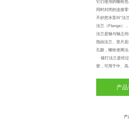
它们使用的螺栓也
同时封闭的连接零
不好把水泵叫“法
法兰（Flange
法兰是轴与轴之间
指由法兰、垫片及
孔眼，螺栓使两法
锻打法兰是经过
密，可用于中、高
产品
产