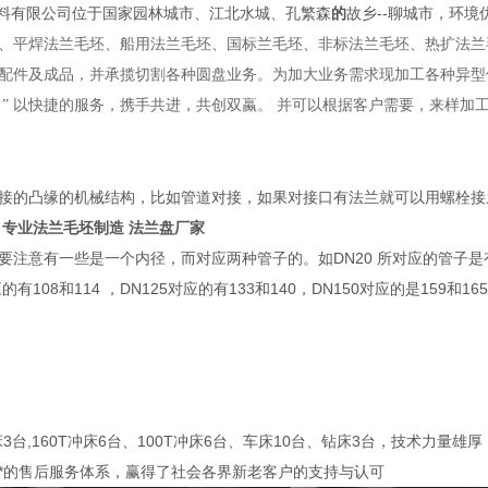
料有限公司位于国家园林城市、江北水城、孔繁森
的
故乡--聊城市，环境
、平焊法兰毛坯、船用法兰毛坯、国标兰毛坯、非标法兰毛坯、热扩法兰
配件及成品，并承揽切割各种圆盘业务。为加大业务需求现加工各种异型件
 ” 以快捷的服务，携手共进，共创双蠃。 并可以根据客户需要，来样加
作
接的凸缘的机械结构，比如管道对接，如果对接口有法兰就可以用螺栓接
 专业法兰毛坯制造 法兰盘厂家
DN20表示是公称通径
注意有一些是一个内径，而对应两种管子的。如DN20 所对应的管子是有25
的有108和114 ，DN125对应的有133和140，DN150对应的是159和16
床3台,160T冲床6台、100T冲床6台、车床10台、钻床3台，技术力
以及*的售后服务体系，赢得了社会各界新老客户的支