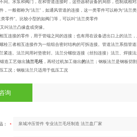
不同。水泵和阀门，在和管道连接时，这些器材设备的局部，也制成相对
件，一般都称为“法兰”，如通风管道的连接，这一类零件可以称为“法兰
兰类零件”。比较小型的如阀门等，可以叫“法兰类零件
），又叫法兰凸缘盘或突缘。
相互连接的零件，用于管端之间的连接；也有用在设备进出口上的法兰，
螺栓三者相互连接作为一组组合密封结构的可拆连接。管道法兰系指管道
兰紧连。法兰间用衬垫密封。法兰分螺纹连接（丝扣连接）法兰、焊接法
锻造工艺做出
法兰毛坯
，再经过机加工做出
的
法兰；钢板法兰是钢板切割
压工况；钢板法兰只适用于低压工况
咨询
品：