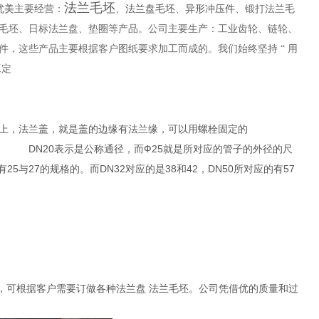
法兰毛坯
优美
法兰盘毛坯
异形冲压件
主要经营：
、
、
、锻打法兰毛
毛坯、日标法兰盘、垫圈等产品。公司主要生产：工业齿轮、链轮、
，这些产品主要根据客户图纸要求加工而成的。我们始终坚持 “ 用
工定
上，法兰盖，就是盖的边缘有法兰缘，可以用螺栓固定的
，而Ф25就是所对应的管子的外径的尺
与27的规格的。而DN32对应的是38和42，DN50所对应的有57
5
法
量雄厚，可根据客户需要订做各种法兰盘 法兰毛坯。公司凭借优的质量和过
持与认可