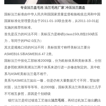
专业法兰盘毛坯 法兰毛坯厂家 冲压法兰圆盘
国标法兰标准由中华人民共和国国家质量监督检验检疫总局和中国
国家标准化管理委员会于2011-01-10联合发布，从2011-10-01起
实施的推荐性标准。
首先是压力的叫法不同：美标压力是称磅(class150LB指150磅压
力，等同于的PN2.0压力）
其次是规格口径的叫法不同：美标按英寸称呼美标法兰要分
ASMEB16.5和ASMEB16.47 2类。
国标法兰中按化工部标准2009版，分为欧标体系和美标体系，分别
是参照欧洲和美洲法兰两个体系来进行进一步修改制定的。其中欧
系与ASME美标法兰毫不相干。
美系与ASME法兰如出一辙，但是仍有大量数据尺寸不同，譬如密
封面，法兰颈等等等等。在2009版，国标美系法兰和美标法兰几乎
不可相互参照，原因是个别磅级
锻打法兰是经过锻造工艺做出
法兰毛坯
，再经过机加工做出
的
法