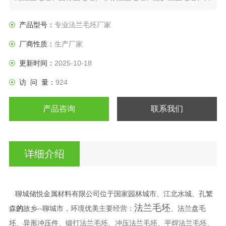
标法兰盘、垫圈等产品。
产品型号：
专业法兰毛坯厂家
厂商性质：
生产厂家
更新时间：
2025-10-18
访 问 量：
924
产品咨询
联系我们
详细介绍
聊城储悦金属材料有限公司位于国家园林城市、江北水城、孔繁
法兰毛坯
森
的
故乡--聊城市，环境优美
法兰盘毛
主要经营：
、
坯
异形冲压件
、
、锻打法兰毛坯、冲压法兰毛坯、平焊法兰毛坯、