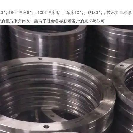
床3台,160T冲床6台、100T冲床6台、车床10台、钻床3台，技术力
以及*的售后服务体系，赢得了社会各界新老客户的支