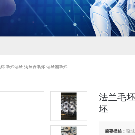
坯 毛坯法兰 法兰盘毛坯 法兰圈毛坯
法兰毛坯
坯
简要描述：
聊城