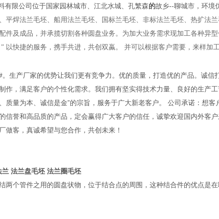
料有限公司位于国家园林城市、江北水城、孔繁森
的
故乡--聊城市，环境
、平焊法兰毛坯、船用法兰毛坯、国标兰毛坯、非标法兰毛坯、热扩法兰
配件及成品，并承揽切割各种圆盘业务。为加大业务需求现加工各种异型件
 ” 以快捷的服务，携手共进，共创双蠃。 并可以根据客户需要，来样加
作
0#,45#。生产厂家的优势让我们更有竞争力。优的质量，打造优的产品。
制作，满足客户的个性化需求。我们拥有坚实得技术力量、良好的生产工艺
、质量为本、诚信是金”的宗旨，服务于广大新老客户。 公司承诺：想客
的信誉和高品质的产品，定会赢得广大客户的信任，诚挚欢迎国内外客户
厂做客，真诚希望与您合作，共创未来！
法兰 法兰盘毛坯 法兰圈毛坯
法兰盘(
结两个管件之用的圆盘状物，位于结合点的周围，这种结合件的优点是