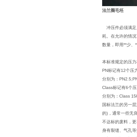
法兰圈毛坯
冲压件必须满足产
耗。在允许的情况
数量，即用**少
本标准规定的压力标
PN标记有12个压
分别为：PN2.5;PN6
Class标记有6个
分别为：Class 150;C
国标法兰的另一层
的)，通常一些无
不达标的废料，更
身有裂缝、气孔等