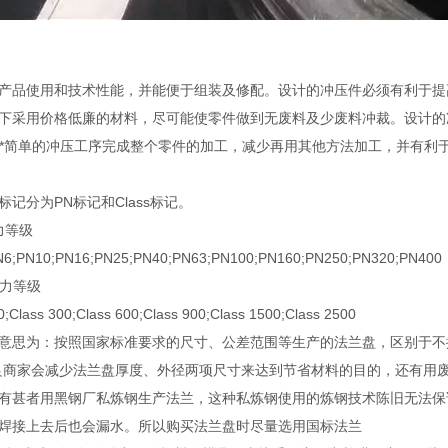
品使用和技术性能，并能便于组装及修配。设计的冲压件必须有利于提
下采用价格低廉的材料，尽可能使零件做到无废料及少废料冲裁。设计的
、**简单的冲压工序完成整个零件的加工，减少再用其他方法加工，并有
记分为PN标记和Class标记。
力等级
;PN10;PN16;PN25;PN40;PN63;PN100;PN160;PN250;PN320;PN400
压力等级
lass 300;Class 600;Class 900;Class 1500;Class 2500
意思为：按照国家标准要求的尺寸、公差范围等生产的法兰盘，区别于不
良商家会减少法兰盘厚度、外径两项尺寸来达到节省材料的目的，还有用
有甚者用黑钢厂私炼钢生产法兰，这种私炼钢使用的炼钢技术陈旧无法保
焊接上去后也会漏水。所以购买法兰盘时尽量选用国标法兰