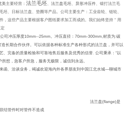
法兰毛坯
优美
法兰盘毛坯
异形冲压件
主要经营：
、
、
、锻打法兰毛
毛坯、日标法兰盘、垫圈等产品。公司主要生产：工业齿轮、链轮、
，这些产品主要根据客户图纸要求加工而成的。我们始终坚持 “ 用
工定
公司冲压厚度10mm--25mm。冲压直径：70mm-300mm,材质为:碳
诚信打造长期合作伙伴。可以依据各种标准生产各种形式的法兰盘，并可以
、完备的质量检验和可靠地售后服务及优秀的信誉. 公司秉承：“以
户所想，急客户所急，服务无极限，诚信到永远。
来函、洽谈业务，竭诚欢迎海内外各界朋友到中国江北水城—聊城市
flange)是
在联结管件时对管件不造成
法