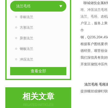
聊城储悦金属材
法兰毛坯
坯、冲压法兰毛坯
法兰、毛坯、农机
非标法兰
户至上，服务上乘
方形法兰
钢，Q235,2
异形法兰
根据客户图纸要求
钢板法兰
德经营、艰苦创业
我们深信具有良好
冲压法兰
开发区储悦冲压件
查看全部
法兰毛坯 毛坯
提供螺丝或铆钉联
相关文章
RELATED ARTICLES