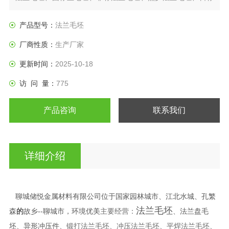
法兰盘、垫圈等产品。
产品型号：
法兰毛坯
厂商性质：
生产厂家
更新时间：
2025-10-18
访 问 量：
775
产品咨询
联系我们
详细介绍
聊城储悦金属材料有限公司位于国家园林城市、江北水城、孔繁
法兰毛坯
森
的
故乡--聊城市，环境优美
法兰盘毛
主要经营：
、
坯
异形冲压件
、
、锻打法兰毛坯、冲压法兰毛坯、平焊法兰毛坯、