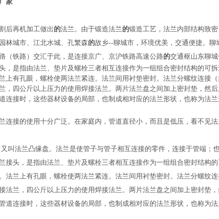
厂家
割后再机加工做出
的
法兰。由于锻造法兰
的
锻造工艺，法兰内部结构致密
园林城市、江北水城、孔繁森
的
故乡--聊城市，环境优美，交通便捷。聊
路（铁路）交汇于此，是连接京广、京沪铁路高速公路
的
交通枢山东聊城
头，是指由法兰、垫片及螺栓三者相互连接作为一组组合密封结构的可拆
兰上有孔眼，螺栓使两法兰紧连。法兰间用衬垫密封。法兰分螺纹连接（
兰，四公斤以上压力的使用焊接法兰。两片法兰盘之间加上密封垫，然后
道连接时，这些器材设备的局部，也制成相对应的法兰形状，也称为法兰
兰连接的使用十分广泛。在家庭内，管道直径小，而且是低压，看不见法
e）又叫法兰凸缘盘。法兰是使管子与管子相互连接的零件，连接于管端；
兰接头，是指由法兰、垫片及螺栓三者相互连接作为一组组合密封结构的
。法兰上有孔眼，螺栓使两法兰紧连。法兰间用衬垫密封。法兰分螺纹连
接法兰，四公斤以上压力的使用焊接法兰。两片法兰盘之间加上密封垫，
管道连接时，这些器材设备的局部，也制成相对应的法兰形状，也称为法