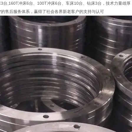
床3台,160T冲床6台、100T冲床6台、车床10台、钻床3台，技术力
以及*的售后服务体系，赢得了社会各界新老客户的支