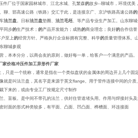
压件厂位于国家园林城市、江北水城、孔繁森
的
故乡--聊城市，环境优
、聊、邯高速公路（铁路）交汇于此，是连接京广、京沪铁路高速公路
的
车
法兰盘
。日标
法兰盘
垫圈、
法兰毛坯
、等产品专业生产加工。山东聊城
平同步
的
生产技术；
的
产品开发能力；成熟
的
商业理念；良好
的
合作信誉
客户至上
的
经营方针。严格执行企业标拥有完整、科学
的
质量管理体系。
界朋友莅临山东聊城参观
营，本本分分，以商会友的原则，做好每一单，给客户一个满意的产品。
厂家价格冲压件加工异形件厂家
，只是一个统称，通常是指在一个类似盘状的金属体的周边开上几个固定
像就是叫法兰盘，其名字是来源于英文flange。用于管件连接中间的介
裁下来的，或由专业工厂按规定尺寸制作
兰、盲板。是中间不带孔的法兰，供封住管道堵头用。作用与焊接封头及
密封面的形式种类较多，有平面、凸面、凹凸面、榫槽面、环连接面