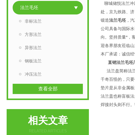
聊城储悦法兰冲
法兰毛坯
处，京九铁路、济
锻造
法兰毛坯
，汽
非标法兰
公司具备与国际水
方形法兰
向。坚持质量*，
迎各
异形法兰
本厂承诺：诚信经
钢板法兰
直销法兰毛坯
法兰盘简称法兰
冲压法兰
千奇百怪的，只要
垫片是从非金属板
查看全部
法兰盖也称盲板法
焊接封头则不行。
相关文章
RELATED ARTICLES