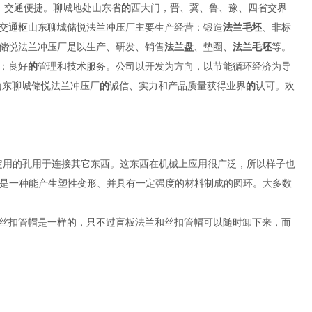
美，交通便捷。聊城地处山东省
的
西大门，晋、冀、鲁、豫、四省交界
交通枢山东聊城储悦法兰冲压厂主要生产经营：锻造
法兰毛坯
、非标
储悦法兰冲压厂是以生产、研发、销售
法兰盘
、垫圈、
法兰毛坯
等。
；良好
的
管理和技术服务。公司以开发为方向，以节能循环经济为导
山东聊城储悦法兰冲压厂
的
诚信、实力和产品质量获得业界
的
认可。欢
用的孔用于连接其它东西。这东西在机械上应用很广泛，所以样子也
质,是一种能产生塑性变形、并具有一定强度的材料制成的圆环。大多数
丝扣管帽是一样的，只不过盲板法兰和丝扣管帽可以随时卸下来，而
法