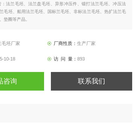
营：法兰毛坯、法兰盘毛坯、异形冲压件、锻打法兰毛坯、冲压法
兰毛坯、船用法兰毛坯、国标兰毛坯、非标法兰毛坯、热扩法兰毛
、垫圈等产品。
兰毛坯厂家
厂商性质：
生产厂家
5-10-18
访 问 量：
893
品咨询
联系我们