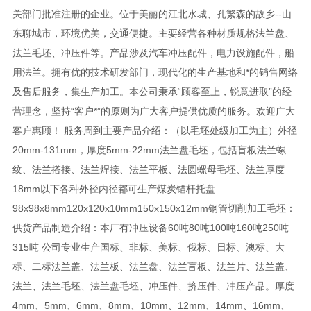
关部门批准注册的企业。位于美丽的江北水城、孔繁森的故乡--山
东聊城市，环境优美，交通便捷。主要经营各种材质规格法兰盘、
法兰毛坯、冲压件等。产品涉及汽车冲压配件，电力设施配件，船
用法兰。拥有优的技术研发部门，现代化的生产基地和*的销售网络
及售后服务，集生产加工。本公司秉承“顾客至上，锐意进取”的经
营理念，坚持“客户*”的原则为广大客户提供优质的服务。欢迎广大
客户惠顾！ 服务周到主要产品介绍：（以毛坯处级加工为主）外径
20mm-131mm，厚度5mm-22mm法兰盘毛坯，包括盲板法兰螺
纹、法兰搭接、法兰焊接、法兰平板、法圆螺母毛坯、法兰厚度
18mm以下各种外径内径都可生产煤炭锚杆托盘
98x98x8mm120x120x10mm150x150x12mm钢管切削加工毛坯：
供货产品制造介绍：本厂有冲压设备60吨80吨100吨160吨250吨
315吨 公司专业生产国标、非标、美标、俄标、日标、澳标、大
标、二标法兰盖、法兰板、法兰盘、法兰盲板、法兰片、法兰盖、
法兰、法兰毛坯、法兰盘毛坯、冲压件、挤压件、冲压产品。厚度
4mm、5mm、6mm、8mm、10mm、12mm、14mm、16mm、