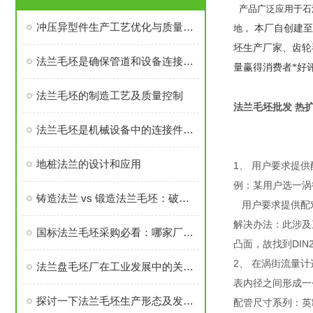
产品广泛应用于石
冲压异型件生产工艺优化与质量控制
地，
本厂自创建至
坯生产厂家、齿轮
法兰毛坯是确保管道和设备连接密封性、承载力的基础
量赢得消费者*好
法兰毛坯的制造工艺及质量控制
法兰毛坯批发 热
法兰毛坯是机械设备中的连接件之一
地桩法兰的设计和应用
1、 用户要求提
例：某用户选一涡街流量计
铸造法兰 vs 锻造法兰毛坯：破坏性测试告诉你谁更耐用
用户要求提供配
解决办法：此涉及三
国标法兰毛坯采购必看：哪家厂家的售后与口碑经得起考验？
凸面，故找到DIN
2、 在涡街流量计
法兰盘毛坯厂在工业发展中的关键角色
表内径之间形成一
探讨一下法兰毛坯生产形态及发展前景
配管尺寸系列：英