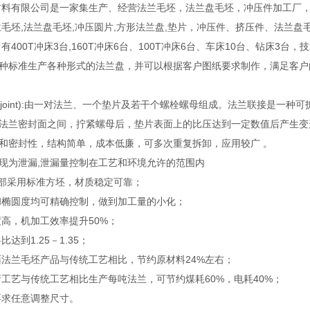
料有限公司是一家集生产、经营法兰毛坯，法兰盘毛坯，冲压件加工厂，
兰毛坯,法兰盘毛坯,冲压圆片,方形法兰盘,垫片，冲压件、挤压件、法兰
有400T冲床3台,160T冲床6台、100T冲床6台、车床10台、钻床
各种标准生产各种形式的法兰盘，并可以根据客户图纸要求制作，满足
ge，joint):由一对法兰、一个垫片及若干个螺栓螺母组成。法兰联接是一种
法兰密封面之间，拧紧螺母后，垫片表面上的比压达到一定数值后产生变
和密封性，结构简单，成本低廉，可多次重复拆卸，应用较广 。
现为泄漏,泄漏量控制在工艺和环境允许的范围内
全部采用标准方坯，材质稳定可靠；
度和椭圆度均可精确控制，做到加工量的小化；
度高，机加工效率提升50%；
比达到1.25－1.35；
凸面法兰毛坯产品与传统工艺相比，节约原材料24%左右；
，新工艺与传统工艺相比生产每吨法兰，可节约煤耗60%，电耗40%；
要求任意调整尺寸。