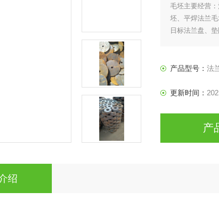
毛坯主要经营：
坯、平焊法兰毛
日标法兰盘、垫
产品型号：
法
更新时间：
202
产
介绍