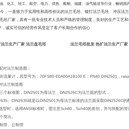
油、化工、轻工、航空、电力、供热、船舶、城建、油气输送等行业，畅销国内
今，一直致力于实用性和高性价比的法兰毛坯、锻打法兰毛坯、冲压法兰
毛坯厂家，具有一批专业技术人员和严格的管理制度，良好的生产工艺和
评，诚实可信的经营作风坚定了客户长期合作的信心
扩法兰生产厂家 法兰盘毛坯
法兰毛坯批发 热扩法兰生产厂家
供配对法兰制造图：
，其型号为：70FS80-E0A00A1B100 E：PN40 DIN2501，raised 
对法兰制造图
个标准图，DIN2501为母法兰，DN2526C为法兰面的型式，
2635。DIN2635就是以DIN2501为母法兰标准的法兰面采取DIN25
选型时，选用ANSI标准时，需注意Sch80，Sch40的差别，并与所配的
个突出。
制管、公制管