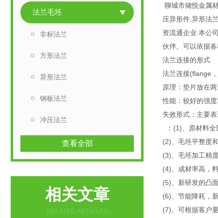
聊城市储悦金属材
法兰毛坯
压异形件,异形法
资流通企业.本公司
非标法兰
伙伴。可以依据
方形法兰
法兰连接的形式
法兰连接(flan
异形法兰
原理：垫片放在两
钢板法兰
性能：较好的强度
失效形式：主要表
冲压法兰
：(1)、原材料
(2)、毛坯平整
查看全部
(3)、毛坯加工精
(4)、成材率高，料
(5)、新研发的
相关文章
(6)、节能降耗
(7)、可根据客户
RELATED ARTICLES