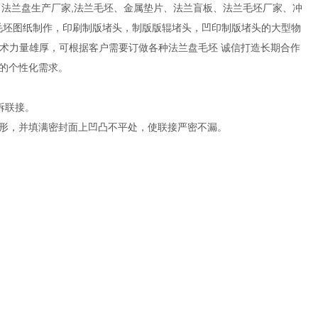
法兰盘生产厂家,法兰毛坯、金属垫片、法兰盲板、法兰毛坯厂家、冲
盘毛坯图纸制作，印刷制版堵头，制版版辊堵头，凹印制版堵头的大型物
3台，技术力量雄厚，可根据客户需要订做各种法兰盘毛坯 诚信打造长期合作
客户的个性化需求。
可拆联接。
形，并填满密封面上凹凸不平处，使联接严密不漏。