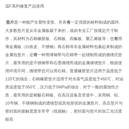
温F系列修复产品使用
垫片
是一种能产生塑性变形、并具
有
一定强度的材料制成的圆环。
大多数垫片是从非金属板裁下来的，或由专业工厂按规定尺寸制
作，其材料为石棉橡胶板、石棉板、四氟板、聚乙烯板等；也
有
用
薄金属板（白铁皮、不锈钢）将石棉等非金属材料包裹起来制成的
金属包垫片；还
有
一种用薄钢带与石棉带一起绕制而成的缠绕式垫
片，最常用的是不锈钢带和石墨缠绕而成的金属缠绕垫片，根据使
用环境不同，缠绕带也可以用石棉。普通橡胶垫片适用于温度低于
120℃的场合；石棉橡胶垫片适用于对水蒸气温度低于450℃，对油
类温度低于350℃，压力低于5MPa的场合，对于一般的腐蚀性介
质，最常用的是耐酸石棉板。在高压设备及管道中，采用铜、铝、
10号钢、不锈钢制成的透镜型或其他形状的金属垫片。高压垫片与
密封面的接触宽度非常窄（线接触），密封面与垫片的加工光洁度
较高