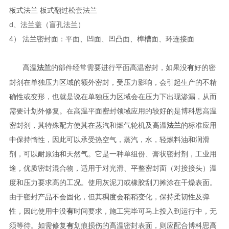
板式法兰 板式翻过松套法兰
d、法兰盖（盲孔法兰）
4） 法兰密封面：平面、凹面、凹凸面、榫槽面、环连接面
高温
法兰
的部件经常需要进行平面高温密封，如果没
有
好的密
封剂在单独压力区域的额外密封，受压力影响，会引起生产的不精
确性或变形，也就是说在单独压力区域会在压力下出现渗漏，从而
需要计划外修复。在高温平面密封领域应用的较好的是博科思高温
密封剂，其特殊配方使其在蒸汽和燃气轮机及高温
法兰
的标准应用
中保持惰性，因此可以承受热空气，蒸汽，水，轻燃料油和润滑
剂，可以耐原油和天然气。它是一种单组份、膏状密封剂，工业用
途，优质密封混合物，适用于对光滑、平整密封面（对接接头）温
度和压力要求高的工况。使用灰泥刀或橡胶刮刀摊涂在干燥表面。
由于密封产品不会固化，但其稠度会稍稍变化，保持柔韧性及弹
性，因此使用中没
有
时间要求，施工完毕可马上投入到运行中，无
须等待。如需修复
有
划痕损伤的高温密封表面，则应配合博科思高