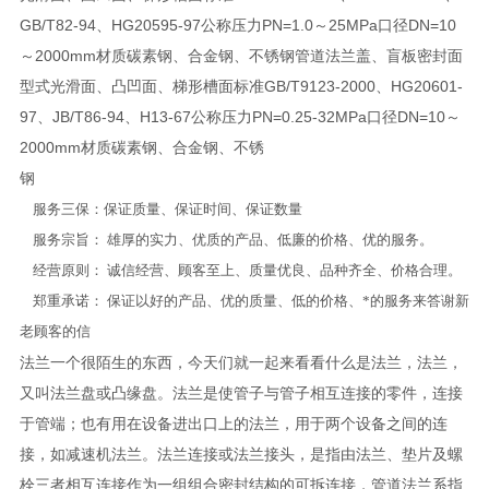
GB/T82-94、HG20595-97公称压力PN=1.0～25MPa口径DN=10
～2000mm材质碳素钢、合金钢、不锈钢管道法兰盖、盲板密封面
型式光滑面、凸凹面、梯形槽面标准GB/T9123-2000、HG20601-
97、JB/T86-94、H13-67公称压力PN=0.25-32MPa口径DN=10～
2000mm材质碳素钢、合金钢、不锈
钢
服务三保：保证质量、保证时间、保证数量
服务宗旨： 雄厚的实力、优质的产品、低廉的价格、优的服务。
经营原则： 诚信经营、顾客至上、质量优良、品种齐全、价格合理。
郑重承诺： 保证以好的产品、优的质量、低的价格、*的服务来答谢新
老顾客的信
法兰一个很陌生的东西，今天们就一起来看看什么是法兰，法兰，
又叫法兰盘或凸缘盘。法兰是使管子与管子相互连接的零件，连接
于管端；也有用在设备进出口上的法兰，用于两个设备之间的连
接，如减速机法兰。法兰连接或法兰接头，是指由法兰、垫片及螺
栓三者相互连接作为一组组合密封结构的可拆连接，管道法兰系指