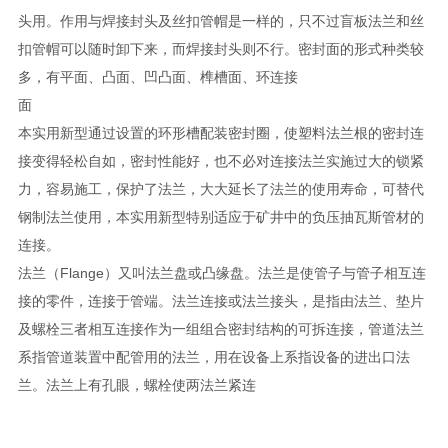
头用。作用与焊接封头及丝扣管帽是一样的，只不过盲板法兰和丝
扣管帽可以随时卸下来，而焊接封头则不行。密封面的形式种类较
多，有平面、凸面、凹凸面、榫槽面、环连接
面
本实用新型通过设置的环形槽配装密封圈，使塑料法兰根的密封连
接变得轻松自如，密封性能好，也不必对连接法兰实施过大的锁紧
力，容易施工，保护了法兰，大大延长了法兰的使用寿命，可替代
钢制法兰使用，本实用新型特别适应于矿井中的负压抽瓦斯管材的
连接。
法兰（Flange）又叫法兰盘或凸缘盘。法兰是使管子与管子相互连
接的零件，连接于管端。法兰连接或法兰接头，是指由法兰、垫片
及螺栓三者相互连接作为一组组合密封结构的可拆连接，管道法兰
系指管道装置中配管用的法兰，用在设备上系指设备的进出口法
兰。法兰上有孔眼，螺栓使两法兰紧连