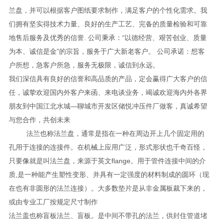
兰盘，并可以根据客户图纸要求制作，满足客户的个性化需求。我
们拥有坚实得技术力量、良好的生产工艺、完备的质量检验和可靠
地售后服务及优秀的信誉. 公司秉承：“以德经营、艰苦创业、质量
为本、诚信是金”的宗旨，服务于广大新老客户。 公司承诺：想客
户所想，急客户所急，服务无极限，诚信到永远。
我们深信具有良好的信誉和高品质的产品，定会赢得广大客户的信
任，诚挚欢迎国内外客户来函、来电谈业务，竭诚欢迎海内外各界
朋友到中国江北水城—聊城市开发区储悦冲压件厂做客，真诚希望
与您合作，共创未来
法兰也称法兰盘，通常是指在一种在周边开上几个固定用的
孔用于连接的连接件。在机械上应用广泛，形式形状也千奇百怪，
只要像就是叫法兰盘，来源于英文flange。用于管件连接中间的介
质,是一种能产生塑性变形、并具有一定强度的材料制成的圆环（现
在也有非圆形的法兰连接）。大多数垫片是从非金属板裁下来的，
或由专业工厂按规定尺寸制作
法兰盖也称盲板法兰、盲板。是中间不带孔的法兰，供封住管道堵