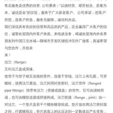
售后服务及优秀的信誉. 公司秉承：“以德经营、艰苦创业、质量为
本、诚信是金”的宗旨，服务于广大新老客户。 公司承诺：想客户
所想，急客户所急，服务无极限，诚信到永远。
我们深信具有良好的信誉和高品质的产品，定会赢得广大客户的信
任，诚挚欢迎国内外客户来函、来电谈业务，竭诚欢迎海内外各界
朋友到中国江北水城—聊城市开发区储悦冲压件厂做客，真诚希望
与您合作，共创未
来
法兰（flange）
又叫法兰盘或突缘。
使管子与管子相互连接的零件。连接于管端。法兰上有孔眼，可穿
螺栓，使两法兰紧连。法兰间用衬垫密封。法兰管件（flanged
pipe fittings）指带有法兰（突缘或接盘）的管件。它可由浇铸而
成，也可由螺纹连接或焊接构成。法兰联接（flange，joint）由一
对法兰、一个垫片及若干个螺栓螺母组成。垫片放在两法兰密封面
之间，拧紧螺母后，垫片表面上的比压达到一定数值后产生变形，