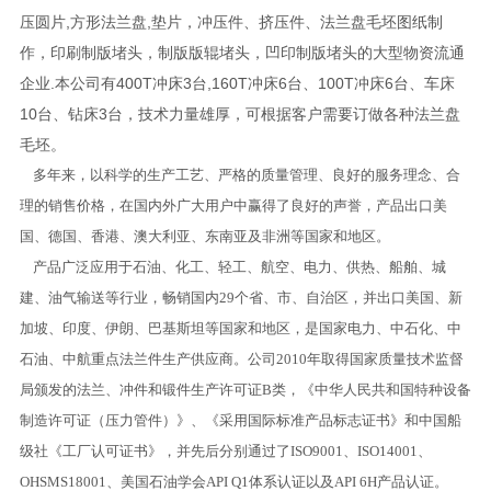
压圆片,方形法兰盘,垫片，冲压件、挤压件、法兰盘毛坯图纸制
作，印刷制版堵头，制版版辊堵头，凹印制版堵头的大型物资流通
企业.本公司有400T冲床3台,160T冲床6台、100T冲床6台、车床
10台、钻床3台，技术力量雄厚，可根据客户需要订做各种法兰盘
毛坯。
多年来，以科学的生产工艺、严格的质量管理、良好的服务理念、合
理的销售价格，在国内外广大用户中赢得了良好的声誉，产品出口美
国、德国、香港、澳大利亚、东南亚及非洲等国家和地区。
产品广泛应用于石油、化工、轻工、航空、电力、供热、船舶、城
建、油气输送等行业，畅销国内29个省、市、自治区，并出口美国、新
加坡、印度、伊朗、巴基斯坦等国家和地区，是国家电力、中石化、中
石油、中航重点法兰件生产供应商。公司2010年取得国家质量技术监督
局颁发的法兰、冲件和锻件生产许可证B类，《中华人民共和国特种设备
制造许可证（压力管件）》、《采用国际标准产品标志证书》和中国船
级社《工厂认可证书》，并先后分别通过了ISO9001、ISO14001、
OHSMS18001、美国石油学会API Q1体系认证以及API 6H产品认证。