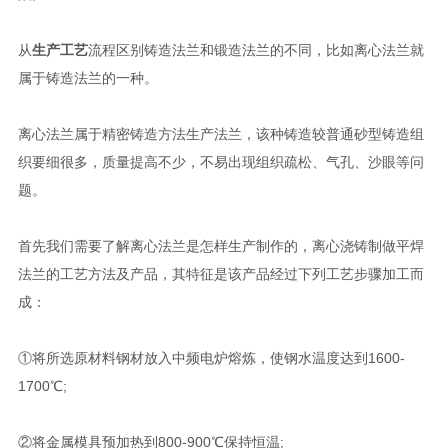
从
生产工艺
流程区别铸造法兰和锻造法兰的不同，比如离心法兰就
属于铸造法兰的一种。
离心法兰属于精密铸造方法生产法兰，该种铸造较普通砂型铸造组
织要细很多，质量提高不少，不易出现组织疏松、气孔、沙眼等问
题。
首先我们需要了解离心法兰是怎样生产制作的，离心浇铸制做平焊
法兰的工艺方法及产品，其特征是该产品经过下列工艺步骤加工而
成：
①将所选原材料钢材放入中频电炉熔炼，使钢水温度达到1600-
1700℃;
②将金属模具预加热到800-900℃保持恒温;