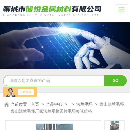
当前位置：
首页
>
产品中心
> >
法兰毛坯
>
鲁山法兰毛坯
鲁山法兰毛坯厂家法兰规格圆片毛坯每吨价格