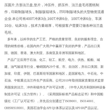
压圆片,方形法兰盘,垫片，冲压件、挤压件、法兰盘毛坯图纸制
作，印刷制版堵头，制版版辊堵头，凹印制版堵头的大型物资流通
企业.本公司有400T冲床3台,160T冲床6台、100T冲床6台、车床
10台、钻床3台，技术力量雄厚，可根据客户需要订做各种法兰盘
毛坯。
多年来，以科学的生产工艺、严格的质量管理、良好的服务理念、合
理的销售价格，在国内外广大用户中赢得了良好的声誉，产品出口美
国、德国、香港、澳大利亚、东南亚及非洲等国家和地区。
产品广泛应用于石油、化工、轻工、航空、电力、供热、船舶、城
建、油气输送等行业，畅销国内29个省、市、自治区，并出口美国、新
加坡、印度、伊朗、巴基斯坦等国家和地区，是国家电力、中石化、中
石油、中航重点法兰件生产供应商。公司2010年取得国家质量技术监督
局颁发的法兰、冲件和锻件生产许可证B类，《中华人民共和国特种设备
制造许可证（压力管件）》、《采用国际标准产品标志证书》和中国船
级社《工厂认可证书》，并先后分别通过了ISO9001、ISO14001、
OHSMS18001、美国石油学会API Q1体系认证以及API 6H产品认证。