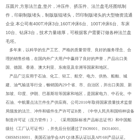
压圆片,方形法兰盘,垫片，冲压件、挤压件、法兰盘毛坯图纸制
作，印刷制版堵头，制版版辊堵头，凹印制版堵头的大型物资流通
企业.本公司有400T冲床3台,160T冲床6台、100T冲床6台、车床
10台、钻床3台，技术力量雄厚，可根据客户需要订做各种法兰盘
毛坯。
多年来，以科学的生产工艺、严格的质量管理、良好的服务理念、合
理的销售价格，在国内外广大用户中赢得了良好的声誉，产品出口美
国、德国、香港、澳大利亚、东南亚及非洲等国家和地区。
产品广泛应用于石油、化工、轻工、航空、电力、供热、船舶、城
建、油气输送等行业，畅销国内29个省、市、自治区，并出口美国、新
加坡、印度、伊朗、巴基斯坦等国家和地区，是国家电力、中石化、中
石油、中航重点法兰件生产供应商。公司2010年取得国家质量技术监督
局颁发的法兰、冲件和锻件生产许可证B类，《中华人民共和国特种设备
制造许可证（压力管件）》、《采用国际标准产品标志证书》和中国船
级社《工厂认可证书》，并先后分别通过了ISO9001、ISO14001、
OHSMS18001、美国石油学会API Q1体系认证以及API 6H产品认证。