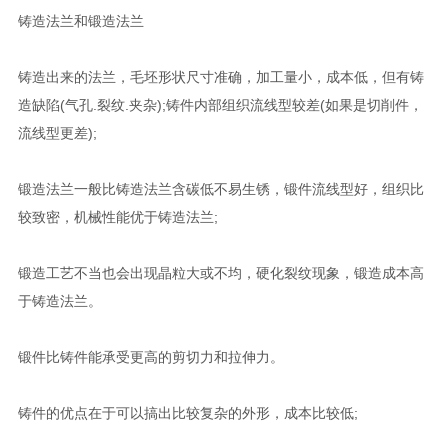
铸造法兰和锻造法兰
铸造出来的法兰，毛坯形状尺寸准确，加工量小，成本低，但有铸
造缺陷(气孔.裂纹.夹杂);铸件内部组织流线型较差(如果是切削件，
流线型更差);
锻造法兰一般比铸造法兰含碳低不易生锈，锻件流线型好，组织比
较致密，机械性能优于铸造法兰;
锻造工艺不当也会出现晶粒大或不均，硬化裂纹现象，锻造成本高
于铸造法兰。
锻件比铸件能承受更高的剪切力和拉伸力。
铸件的优点在于可以搞出比较复杂的外形，成本比较低;