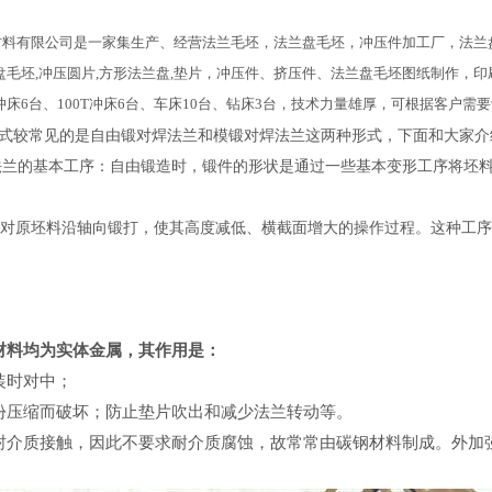
料有限公司是一家集生产、经营法兰毛坯，法兰盘毛坯，冲压件加工厂，法兰盘
盘毛坯,冲压圆片,方形法兰盘,垫片，冲压件、挤压件、法兰盘毛坯图纸制作，
60T冲床6台、100T冲床6台、车床10台、钻床3台，技术力量雄厚，可根据客户
式较常见的是自由锻对焊法兰和模锻对焊法兰这两种形式，下面和大家介
兰的基本工序：自由锻造时，锻件的形状是通过一些基本变形工序将坯
对原坯料沿轴向锻打，使其高度减低、横截面增大的操作过程。这种工序
材料均为实体金属，其作用是：
装时对中；
份压缩而破坏；防止垫片吹出和减少法兰转动等。
封介质接触，因此不要求耐介质腐蚀，故常常由碳钢材料制成。外加