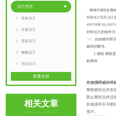
法兰毛坯
聊城市储悦金属材
异形法兰毛坯,法兰
非标法兰
400T冲床3台,1
方形法兰
对焊法兰的制作方
一、自由锻对焊法
异形法兰
曲和切断等。
钢板法兰
1.镦粗 镦粗是
粗两种
冲压法兰
查看全部
外加强环或外环
帮助密封元件安
防止密封元件过
相关文章
外加强环不与密
垫片。
RELATED ARTICLES