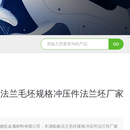
板法兰毛坯规格冲压件法兰坯厂家
储悦金属材料有限公司，丰满船板法兰毛坯规格冲压件法兰坯厂家