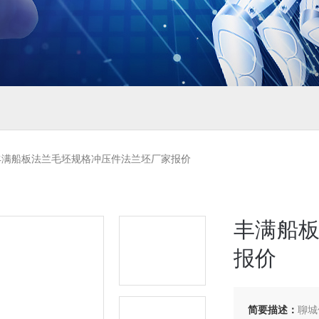
丰满船板法兰毛坯规格冲压件法兰坯厂家报价
丰满船
报价
简要描述：
聊城