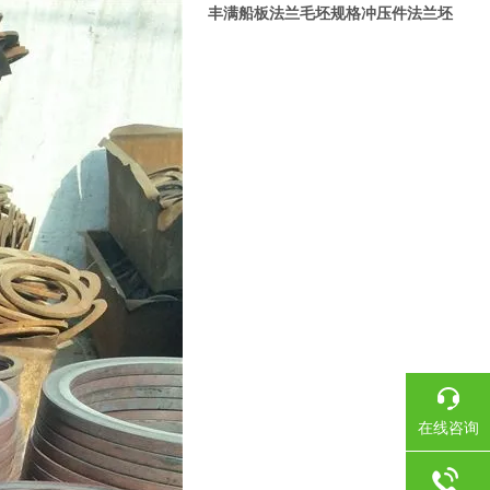
丰满船板法兰毛坯规格冲压件法兰坯
在线咨询