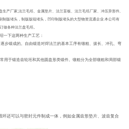
生产厂家,法兰毛坯、金属垫片、法兰盲板、法兰毛坯厂家、冲压异形件,
印刷制版堵头，制版版辊堵头，凹印制版堵头的大型物资流通企业.本公司有
需要订做各种法兰盘毛坯。
绍一下这两种生产工艺：
料逐步锻成的。自由锻造对焊法兰的基本工序有镦粗、拔长、冲孔、弯
常用于锻造齿轮坯和其他圆盘形类锻件。镦粗分为全部镦粗和局部锻
强环还可以与密封元件制成一体，例如金属齿形垫片、波齿复合