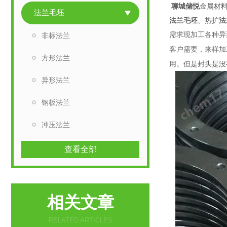
聊城储悦
金属材
法兰毛坯
法兰毛坯
、热扩
法
需求现加工各种异
非标法兰
客户需要，来样加
方形法兰
用。但是封头是没
异形法兰
钢板法兰
冲压法兰
查看全部
相关文章
RELATED ARTICLES