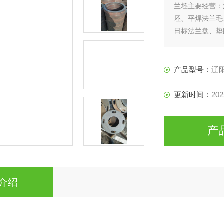
兰坯主要经营：
坯、平焊法兰毛
日标法兰盘、垫
产品型号：
辽
更新时间：
202
产
介绍