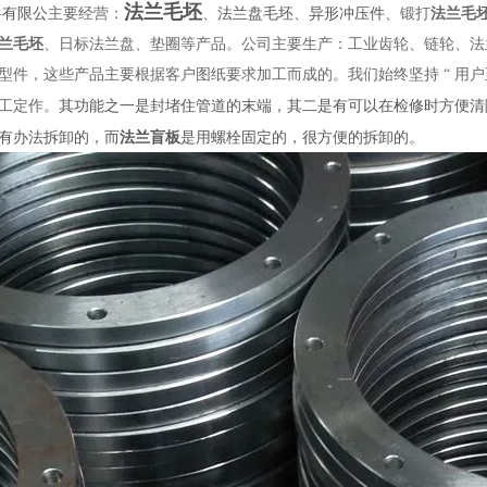
法兰毛坯
料有限公
法兰盘毛坯
异形冲压件
主要经营：
、
、
、锻打
法兰毛
兰毛坯
、日标法兰盘、垫圈等产品。公司主要生产：工业齿轮、链轮、法
型件，这些产品主要根据客户图纸要求加工而成的。我们始终坚持 “ 用户
其功能之一是封堵住管道的末端，其二是有可以在检修时方便清
工定作。
有办法拆卸的，而
法兰盲板
是用螺栓固定的，很方便的拆卸的。