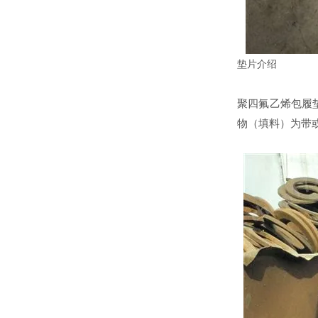
垫片介绍
聚四氟乙烯包履
物（填料）为带