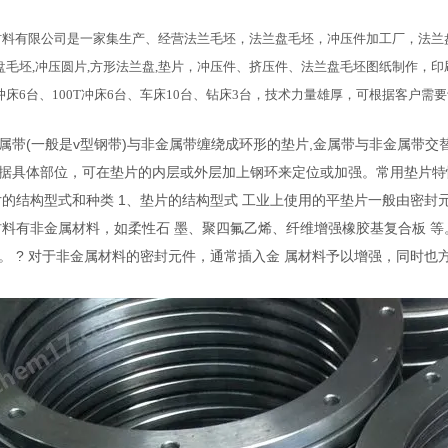
料有限公司是一家集生产、经营法兰毛坯，法兰盘毛坯，冲压件加工厂，法兰盘
盘毛坯,冲压圆片,方形法兰盘,垫片，冲压件、挤压件、法兰盘毛坯图纸制作，
60T冲床6台、100T冲床6台、车床10台、钻床3台，技术力量雄厚，可根据客户
属带(一般是v型钢带)与非金属带缠绕成环形的垫片,金属带与非金属带交
据具体部位，可在垫片的内层或外层加上钢环来定位或加强。常用垫片特性
片的结构型式和种类 1、垫片的结构型式 工业上使用的平垫片一般由密封
材料有非金属材料，如柔性石 墨、聚四氟乙烯、纤维增强橡胶基复合板 等
。 ? 对于非金属材料的密封元件，通常插入金 属材料予以增强，同时也