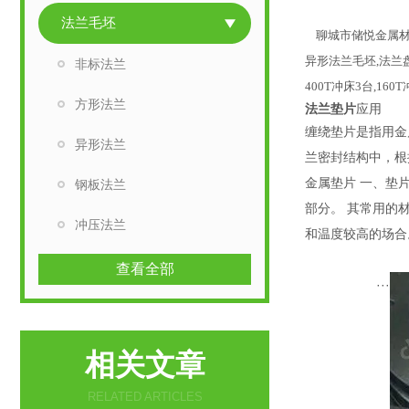
法兰毛坯
聊城市储悦金属材
异形法兰毛坯,法兰
非标法兰
400T冲床3台,1
方形法兰
法兰垫片
应用
缠绕垫片是指用金
异形法兰
兰密封结构中，根
金属垫片 一、垫
钢板法兰
部分。 其常用的
冲压法兰
和温度较高的场合
查看全部
···
相关文章
RELATED ARTICLES