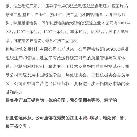
板、法兰毛坯厂家、冲压异形件,异形法兰毛坯,法兰盘毛坯,冲压圆片,方
形法兰盘,垫片，冲压件、挤压件、法兰盘毛坯图纸制作，印刷制版堵
头，制版版辊堵头，凹印制版堵头的大型物资流通企业.本公司有400T冲
床3台,160T冲床6台、100T冲床6台、车床10台、钻床3台，技术力量雄
厚，可根据客户需要订做各种法兰盘毛坯。
聊城储悦金属材料有限公司
长期以来，公司严格按照IS09000标准
组织生产和管理，建立了有效运行稳定可靠的质量管理与保障体
系。严格的材料控制，精湛的加工技术及良好的质量检测试验，推
动公司高速发展
中国锻压学会、热处理协会、工程机械协会会员单
位，公司正申请自营进出口经营权，具备进一步开拓国际市场的基
础和能力
是集生产加工销售为一体的公司，我公司拥有完整、科学的
--
质量管理体系。公司座落在秀美的江北水城
聊城，地处冀、鲁、
豫三省交界，