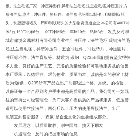
板、法兰毛坯厂家、冲压异形件,异形法兰毛坯,法兰盘毛坯,冲压圆片,方
形法兰盘,垫片，冲压件、挤压件、法兰盘毛坯图纸制作，印刷制版堵
头，制版版辊堵头，凹印制版堵头的大型物资流通企业.本公司有400T冲
发货及时聊
床3台,160T冲床6台、100T冲床6台、车床10台、钻床3台，
城市储悦金属材料有限公司专业生产冲压件，法兰毛坯,碳钢法兰毛
坯,法兰盘毛坯，异型冲压件，五金冲压件，冲压垫片，冲压圆片，
冲压标准件，法兰盲板等。材质为:碳钢，Q235B我们拥有坚实得技
术力量、良好的生产工艺、完备的质量检验和可靠地服务及的信誉.
本厂秉承：以德经营、艰苦创业、质量为本、诚信是金的宗旨！材
质为:碳钢，Q235所有产品在出厂前都经过严格、系统、的检验，
以保证每一个产品到客户手中都是高质量的产品，我公司将一如既
往的坚持公司经营理念，为广大客户提供质的产品和服务。低压管
道可以使用丝接法兰，四公斤以上压力的使用焊接法兰、出厂
包装直到售后服务，“双赢”是企业文化的重要组成部分。
发展理念：以质量取胜、创中国牌、揽天下朋友
机遇理念：及时的把握市场的信息