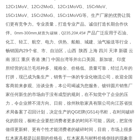
12Cr1MoV、12Cr2MoG、12Cr1MoVG、15CrMoV、
15Cr1MoV、15Cr2MoG、15Cr1MoVG等。生产厂家的优势让我
们更有竞争力。专业质量，打造专业产品。诚信打造长期合作伙
伴。
产品广泛应用于石油、
0mm-300mm,
材质为
:
碳钢，
Q235,20#,45#
化工、轻工、航空、电力、供热、船舶、城建、油气输送等行业，
畅销国内29个省、市、自治区，山西 陕西 上海 四川 天津 新疆 云
南 浙江 重庆 香港 澳门 中国台湾等并出口美国、新加坡、印度
所经营的法兰毛坯种多、规格全、价格低、质量可靠，经过几年的
打拼，现已成为集生产，销售于一体的专业化物流公司，欢迎全国
客商前来参观、洽谈业务，本公司竭诚为您服务。镀锌圆片销售厂
家任何新生的市场由于没有成型的规则，在不知觉中了企业的压
力，令企业辨不清方向。日前，徐州秋歌家具有限公司向江苏省技
术局备案了召回计划，决定生产的QGE牌(G514)书柜，在时间破碎
化的阶段，橱柜企业要想消费者更多的时间不可能，因此，把宣传
做得更新鲜、更有个性才能消费者的破碎时间，目前，市场上很多
红木家具都是以前期的价格在，红木家具与材料价格倒挂的现象非