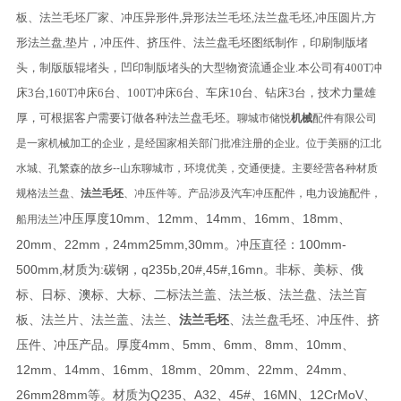
板、法兰毛坯厂家、冲压异形件,异形法兰毛坯,法兰盘毛坯,冲压圆片,方
形法兰盘,垫片，冲压件、挤压件、法兰盘毛坯图纸制作，印刷制版堵
头，制版版辊堵头，凹印制版堵头的大型物资流通企业.本公司有400T冲
床3台,160T冲床6台、100T冲床6台、车床10台、钻床3台，技术力量雄
厚，可根据客户需要订做各种法兰盘毛坯。
聊城市储悦
机械
配件有限公司
是一家机械加工的企业，是经国家相关部门批准注册的企业。位于美丽的江北
水城、孔繁森的故乡--山东聊城市，环境优美，交通便捷。主要经营各种材质
规格法兰盘、
法兰毛坯
、冲压件等。产品涉及汽车冲压配件，电力设施配件，
冲压厚度10mm、12mm、14mm、16mm、18mm、
船用法兰
20mm、22mm，24mm25mm,30mm。冲压直径：100mm-
500mm,材质为:碳钢，q235b,20#,45#,16mn。非标、美标、俄
标、日标、澳标、大标、二标法兰盖、法兰板、法兰盘、法兰盲
板、法兰片、法兰盖、法兰、
法兰毛坯
、法兰盘毛坯、冲压件、挤
压件、冲压产品。厚度4mm、5mm、6mm、8mm、10mm、
12mm、14mm、16mm、18mm、20mm、22mm、24mm、
26mm28mm等。材质为Q235、A32、45#、16MN、12CrMoV、