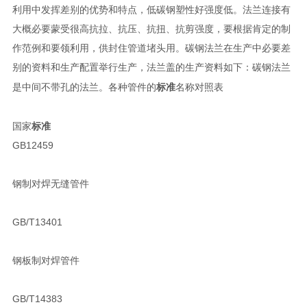
利用中发挥差别的优势和特点，低碳钢塑性好强度低。法兰连接有
大概必要蒙受很高抗拉、抗压、抗扭、抗剪强度，要根据肯定的制
作范例和要领利用，供封住管道堵头用。碳钢法兰在生产中必要差
别的资料和生产配置举行生产，法兰盖的生产资料如下：碳钢法兰
各种管件的
标准
名称对照表
是中间不带孔的法兰。
国家
标准
GB12459
钢制对焊无缝管件
GB/T13401
钢板制对焊管件
GB/T14383