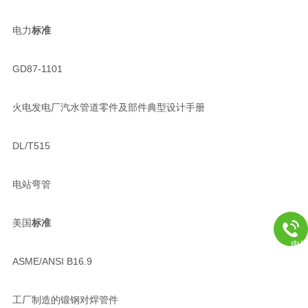
电力
标准
GD87-1101
火电发电厂汽水管道零件及部件典型设计手册
DL/T515
电站弯管
美国
标准
电
ASME/ANSI B16.9
工厂制造的锻钢对焊管件