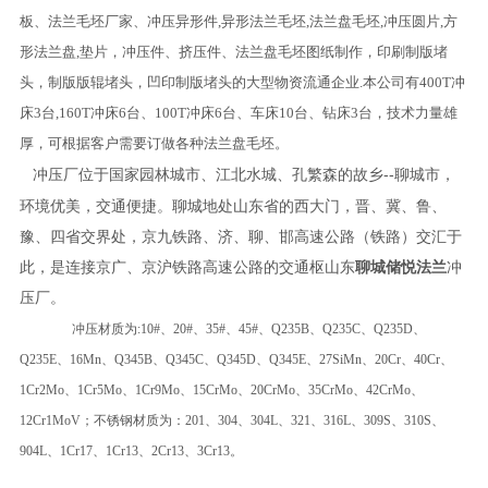
板、法兰毛坯厂家、冲压异形件,异形法兰毛坯,法兰盘毛坯,冲压圆片,方
形法兰盘,垫片，冲压件、挤压件、法兰盘毛坯图纸制作，印刷制版堵
头，制版版辊堵头，凹印制版堵头的大型物资流通企业.本公司有400T冲
床3台,160T冲床6台、100T冲床6台、车床10台、钻床3台，技术力量雄
厚，可根据客户需要订做各种法兰盘毛坯。
冲压厂位于国家园林城市、江北水城、孔繁森的故乡--聊城市，
环境优美，交通便捷。聊城地处山东省的西大门，晋、冀、鲁、
豫、四省交界处，京九铁路、济、聊、邯高速公路（铁路）交汇于
此，是连接京广、京沪铁路高速公路的交通枢山东
聊城储悦法兰
冲
压厂。
冲压材质为:10#、20#、35#、45#、Q235B、Q235C、Q235D、
Q235E、16Mn、Q345B、Q345C、Q345D、Q345E、27SiMn、20Cr、40Cr、
1Cr2Mo、1Cr5Mo、1Cr9Mo、15CrMo、20CrMo、35CrMo、42CrMo、
12Cr1MoV；不锈钢材质为：201、304、304L、321、316L、309S、310S、
904L、1Cr17、1Cr13、2Cr13、3Cr13。