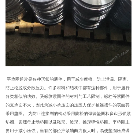
平垫圈通常是各种形状的薄件，用于减少摩擦、防止泄漏、隔离、
防止松脱或分散压力。许多材料和结构中都有这种部件，用于履行
各类相似的功效。受螺纹紧固件的材料与工艺限制，螺栓等紧固件
的支承面不大，因此为减小承压面的压应力保护被连接件的表面其
采用垫圈。 为防止连接副的松动采用防松的弹簧垫圈和多齿形锁紧
垫圈、圆螺母止动垫圈以及鞍形、波形、锥形弹性垫圈。平垫圈主
要用于减小压强，当有的部位拧紧轴向力很大时，易使垫圈压成碟