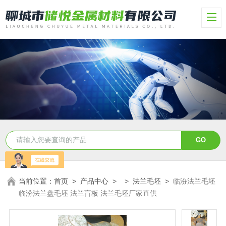
当前位置：
首页
>
产品中心
> >
法兰毛坯
>
临汾法兰毛坯
临汾法兰盘毛坯 法兰盲板 法兰毛坯厂家直供