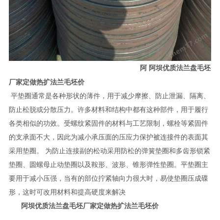
阿
阿坝优质法兰盘毛坯
厂家定做热扩法兰毛坯价
平垫圈通常是各种形状的薄件，用于减少摩擦、防止泄漏、隔离、
防止松脱或分散压力。许多材料和结构中都有这种部件，用于履行
各类相似的功效。受螺纹紧固件的材料与工艺限制，螺栓等紧固件
的支承面不大，因此为减小承压面的压应力保护被连接件的表面其
采用垫圈。 为防止连接副的松动采用防松的弹簧垫圈和多齿形锁紧
垫圈、圆螺母止动垫圈以及鞍形、波形、锥形弹性垫圈。平垫圈主
要用于减小压强，当有的部位拧紧轴向力很大时，易使垫圈压成碟
形，这时可改用材料和提高硬度来解决
阿坝优质法兰盘毛坯厂家定做热扩法兰毛坯价