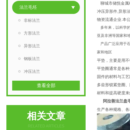
聊城市储悦金属材
法兰毛坯
冲压异形件,异形
物资流通企业.本公
非标法兰
多年来，以科学的
方形法兰
亚及非洲等国家和
产品广泛应用于石
异形法兰
家
钢板法兰
平垫，主要是用不
平垫圈通常是各种
冲压法兰
固件的材料与工艺
多齿形锁紧垫圈、
查看全部
材料和提高硬度来
阿拉善法兰盘
生产各种规格、各
相关文章
RELATED ARTICLES