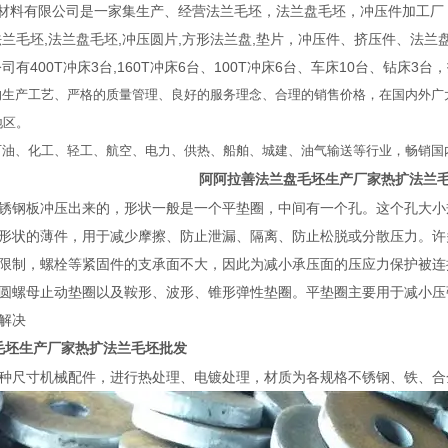
料有限公司是一家集生产、经营法兰毛坯，法兰盘毛坯，冲压件加工厂，
法兰毛坯,法兰盘毛坯,冲压圆片,方形法兰盘,垫片，冲压件、挤压件、法
司有400T冲床3台,160T冲床6台、100T冲床6台、车床10台、钻
生产工艺、严格的质量管理、良好的服务理念、合理的销售价格，在国内外广
地区。
油、化工、轻工、航空、电力、供热、船舶、城建、油气输送等行业，畅销国内
阿
阿拉善法兰盘毛坯生产厂家热扩法兰
和地区
锈钢板冲压出来的，形状一般是一个平垫圈，中间有一个孔。这个孔大小
形状的薄件，用于减少摩擦、防止泄漏、隔离、防止松脱或分散压力。许
限制，螺栓等紧固件的支承面不大，因此为减小承压面的压应力保护被连
圆螺母止动垫圈以及鞍形、波形、锥形弹性垫圈。平垫圈主要用于减小压
解决
毛坯生产厂家热扩法兰毛坯批发
种尺寸机械配件，进行热处理、电镀处理，材质为各规格不锈钢、铁、合