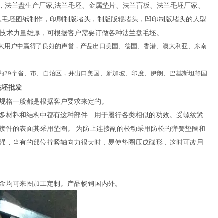
法兰盘生产厂家,法兰毛坯、金属垫片、法兰盲板、法兰毛坯厂家、
兰盘毛坯图纸制作，印刷制版堵头，制版版辊堵头，凹印制版堵头的大型
床3台，技术力量雄厚，可根据客户需要订做各种法兰盘毛坯。
大用户中赢得了良好的声誉，产品出口美国、德国、香港、澳大利亚、东南
29个省、市、自治区，并出口美国、新加坡、印度、伊朗、巴基斯坦等国
毛坯批发
规格一般都是根据客户要求来定的。
多材料和结构中都有这种部件，用于履行各类相似的功效。受螺纹紧
接件的表面其采用垫圈。 为防止连接副的松动采用防松的弹簧垫圈和
强，当有的部位拧紧轴向力很大时，易使垫圈压成碟形，这时可改用
金均可来图加工定制。产品畅销国内外。