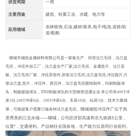
供货周期
一周
主要用途
建筑、轻重工业、水暖、电力等
农林牧渔,石油,建材/家具,电子/电池,道路/轨
应用领域
道/船舶
聊城市储悦金属材料有限公司是一家集生产、经营法兰毛坯，法兰盘
毛坯，冲压件加工厂，法兰盘生产厂家,法兰毛坯、金属垫片、法兰盲
板、法兰毛坯厂家、冲压异形件,异形法兰毛坯,法兰盘毛坯,冲压圆片,方
形法兰盘,垫片，冲压件、挤压件、法兰盘毛坯图纸制作，印刷制版堵
头，制版版辊堵头，凹印制版堵头的大型物资流通企业.本公司有400T冲
床3台,160T冲床6台、100T冲床6台、车床10台、钻床3台，技术力量雄
聊城储悦冲压件厂位于风
厚，可根据客户需要订做各种法兰盘毛坯。
景秀美的江北水城——聊城，公司距济邯高速和京九铁路5公里，
位置*，交通便利。产品销往全国各地，生产能力位居同行业前列。