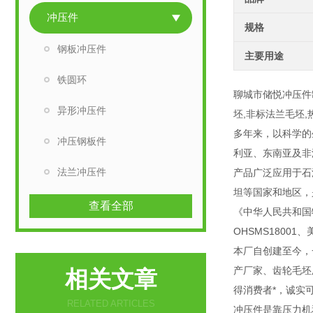
冲压件
规格
钢板冲压件
主要用途
铁圆环
聊城市储悦冲压件
异形冲压件
坯,非标法兰毛坯
多年来，以科学的
冲压钢板件
利亚、东南亚及非
法兰冲压件
产品广泛应用于石
坦等国家和地区，
查看全部
《中华人民共和国
OHSMS18001
本厂自创建至今，
产厂家、齿轮毛坯
相关文章
得消费者*，诚实
RELATED ARTICLES
冲压件是靠压力机