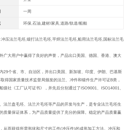
期
一周
域
环保,石油,建材/家具,道路/轨道/船舶
:冲压法兰毛坯,锻打法兰毛坯,平焊法兰毛坯,船用法兰毛坯,国标法兰毛
外广大用户中赢得了良好的声誉，产品出口美国、德国、香港、澳大
内29个省、市、自治区，并出口美国、新加坡、印度、伊朗、巴基斯
年取得国家质量技术监督局颁发的法兰、冲件和锻件生产许可证B类，
《工厂认可证书》，并先后分别通过了ISO9001、ISO14001、
、法兰盘毛坯、法兰片毛坯等产品的开发与生产，是专业法兰毛坯生
的质量保证体系，为产品质量提供了充分的保障。稳定的产品质量赢
，从而获得所需形状和尺寸的工件(冲压件)的成形加工方法。冲压和