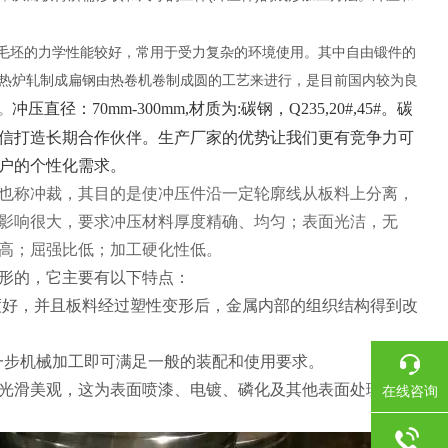
。
毛坯的力学性能较好，常用于受力复杂的环境使用。其中自由锻件的
热炉轧制成扁钢由热卷机卷制成圆的工艺来进行，是目前国内较为良
冲压直径：70mm-300mm,材质为:碳钢，Q235,20#,45#。碳
。
信打造长期合作伙伴。生产厂家的优势让我们更有竞争力可
户的个性化需求。
也称冲裁，其目的是使冲压件沿一定轮廓线从板料上分离，
影响很大，要求冲压材料厚度精确、均匀；表面光洁，无
高；屈强比低；加工硬化性低。
形的，它主要有以下特点：
度好，并且板料经过塑性变形后，金属内部的组织结构得到改
一步机械加工即可满足一般的装配和使用要求。
光滑美观，这为表面喷漆、电镀、磷化及其他表面处理提供
在线咨询