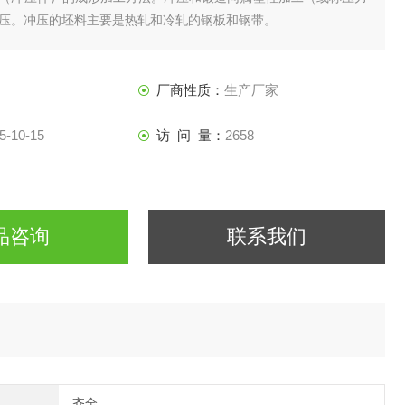
压。冲压的坯料主要是热轧和冷轧的钢板和钢带。
厂商性质：
生产厂家
5-10-15
访 问 量：
2658
品咨询
联系我们
齐全