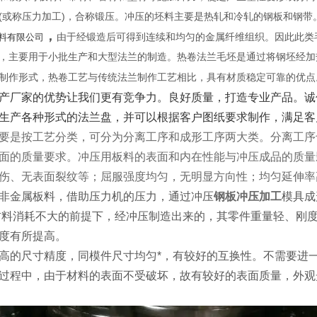
(或称压力加工)，合称锻压。冲压的坯料主要是热轧和冷轧的钢板和钢带
，
料有限公司
由于经锻造后可得到连续和均匀的金属纤维组织。因此此类
，主要用于小批生产和大型法兰的制造。热卷法兰毛坯是通过将钢坯经加
制作形式，热卷工艺与传统法兰制作工艺相比，具有材质稳定可靠的优点
产厂家的优势让我们更有竞争力。良好质量，打造专业产品。诚
生产各种形式的法兰盘，并可以根据客户图纸要求制作，满足客
要是按工艺分类，可分为分离工序和成形工序两大类。分离工序
面的质量要求。冲压用板料的表面和内在性能与冲压成品的质量
伤、无表面裂纹等；屈服强度均匀，无明显方向性；均匀延伸率
非金属板料，借助压力机的压力，通过冲压
钢板冲压加工
模具成
材料消耗不大的前提下，经冲压制造出来的，其零件重量轻、刚
度有所提高。
高的尺寸精度，同模件尺寸均匀*，有较好的互换性。不需要进
过程中，由于材料的表面不受破坏，故有较好的表面质量，外观