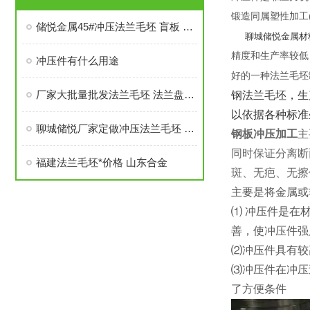
锻造同属塑性加工
储悦金属45#冲压法兰毛坯 盲板 异形件加工定制 交货快
聊城储悦金属材
精度和生产率较低
冲压件有什么用途
好的一种法兰毛坯
厂家大批量批发法兰毛坯 法兰盘毛坯 冲压异形件
钢法兰毛坯，生
以依据各种标准
聊城储悦厂家定做冲压法兰毛坯 *电话：15106868683
钢板冲压加工
主
同时保证分离断
福建法兰毛坯*价格 山东合金
斑、无疤、无擦
主要是将金属或
⑴ 冲压件是在
善，使冲压件强
⑵冲压件具有较
⑶冲压件在冲压
了方便条件