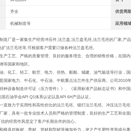
齐全
供货周
机械制造等
应用领
制造厂是一家集生产经营冲压件,法兰盘,法兰盘毛坯,法兰毛坯的厂家,产品
,热扩法兰毛坯等,可根据客户需要订做各种法兰盘毛坯。
生产工艺、严格的质量管理、良好的服务理念、合理的销售价格，在国内
洲等国家和地区。
油、化工、轻工、航空、电力、供热、船舶、城建、油气输送等行业，国
是国家电力、中石化、中石油、中航重点法兰件生产供应商。公司2010
特种设备制造许可证（压力管件）》、《采用标准产品标志证书》和中国船级社
、美国石油学会API Q1体系认证以及API 6H产品认证。
一直致力于实用性和高性价比的法兰毛坯、锻打法兰毛坯、冲压法兰毛坯
厂家，具有一批专业技术人员和严格的管理制度，良好的生产工艺和全面
可信的经营作风坚定了客户长期合作的信心。
和模具对板材、带材、管材和型材等施加外力，使之产生塑性变形或分离