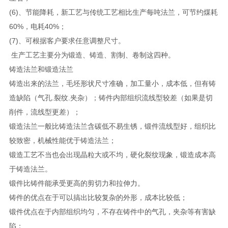
(6)、节能降耗，新工艺与传统工艺相比生产每吨法兰，可节约煤耗
60%，电耗40%；
(7)、可根据客户要求任意调整尺寸。
生产工艺主要分为锻造、铸造、割制、卷制这四种。
铸造法兰和锻造法兰
铸造出来的法兰，毛坯形状尺寸准确，加工量小，成本低，但有铸
造缺陷（气孔.裂纹.夹杂）；铸件内部组织流线型较差（如果是切
削件，流线型更差）；
锻造法兰一般比铸造法兰含碳低不易生锈，锻件流线型好，组织比
较致密，机械性能优于铸造法兰；
锻造工艺不当也会出现晶粒大或不均，硬化裂纹现象，锻造成本高
于铸造法兰。
锻件比铸件能承受更高的剪切力和拉伸力。
铸件的优点在于可以搞出比较复杂的外形，成本比较低；
锻件优点在于内部组织均匀，不存在铸件中的气孔，夹杂等有害缺
陷；