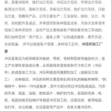
坯
异形冲压件
、
、锻打法兰毛坯、冲压法兰毛坯、平焊法兰毛坯、
船用法兰毛坯、国标兰毛坯、非标法兰毛坯、热扩法兰毛坯、日标
法兰盘、垫圈等产品。公司主要生产：工业齿轮、链轮、法兰、毛
坯、农机配件及成品，并承揽切割各种圆盘业务。为加大业务需求
现加工各种异型件，这些产品主要根据客户图纸要求加工而成的。
我们始终坚持 “ 用户至上，服务上乘 ” 以快捷的服务，携手共进，
冲压件加工厂
共创双蠃。 并可以根据客户需要，来样加工定作。
家
冲压是靠压力机和模具对板材、带材、管材和型材等施加外力，使
之产生塑性变形或分离，从而获得所需形状和尺寸的工件（冲压
件）的成形加工方法。冲压和锻造同属塑性加工（或称压力加
工），合称锻压。冲压的坯料主要是热轧和冷轧的钢板和钢带。*的
钢材中，有60～70%是板材，其中大部分经过冲压制成成品。汽车
的车身、底盘、油箱、散热器片，锅炉的汽包，容器的壳体，电
机、电器的铁芯硅钢片等都是冲压加工的。仪器仪表、家用电器、
自行车、办公机械、生活器皿等产品中，也有大量冲压件。