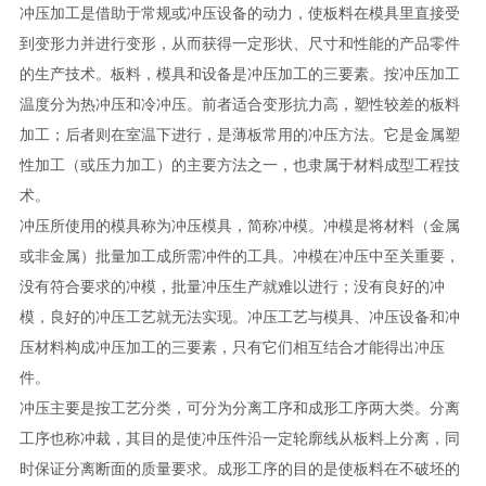
冲压加工是借助于常规或冲压设备的动力，使板料在模具里直接受
到变形力并进行变形，从而获得一定形状、尺寸和性能的产品零件
的生产技术。板料，模具和设备是冲压加工的三要素。按冲压加工
温度分为热冲压和冷冲压。前者适合变形抗力高，塑性较差的板料
加工；后者则在室温下进行，是薄板常用的冲压方法。它是金属塑
性加工（或压力加工）的主要方法之一，也隶属于材料成型工程技
术。
冲压所使用的模具称为冲压模具，简称冲模。冲模是将材料（金属
或非金属）批量加工成所需冲件的工具。冲模在冲压中至关重要，
没有符合要求的冲模，批量冲压生产就难以进行；没有良好的冲
模，良好的冲压工艺就无法实现。冲压工艺与模具、冲压设备和冲
压材料构成冲压加工的三要素，只有它们相互结合才能得出冲压
件。
冲压主要是按工艺分类，可分为分离工序和成形工序两大类。分离
工序也称冲裁，其目的是使冲压件沿一定轮廓线从板料上分离，同
时保证分离断面的质量要求。成形工序的目的是使板料在不破坯的