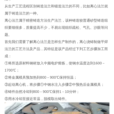
从生产工艺流程区别铸造法兰和锻造法兰的不同，比如离心法兰就
属于铸造法兰的一种。
离心法兰属于精密铸造方法生产法兰，该种铸造较普通砂型铸造组
织要细很多，质量提高不少，不易出现组织疏松、气孔、沙眼等问
题。
首先我们需要了解离心法兰是怎样生产制作的，离心浇铸制做平焊
法兰的工艺方法及产品，其特征是该产品经过下列工艺步骤加工而
成：
①将所选原材料钢材放入中频电炉熔炼，使钢水温度达到1600－
1700℃；
②将金属模具预加热到800－900℃保持恒温；
③起动离心机，将步骤①中钢水注入步骤②中预热后金属模具；
④铸件自然冷却到800－900℃保持1－10分钟；
⑤用水冷却至接近常温，脱模取出铸件。