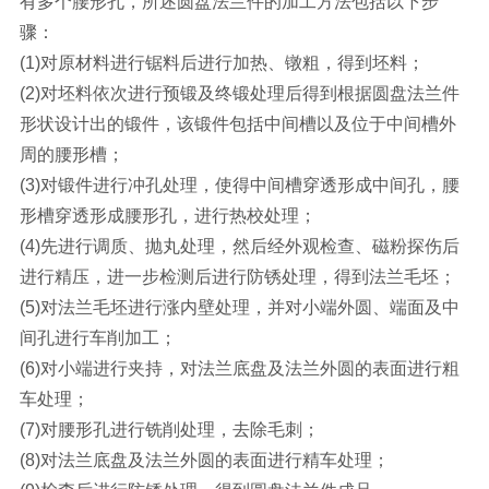
有多个腰形孔，所述圆盘法兰件的加工方法包括以下步
骤：
(1)对原材料进行锯料后进行加热、镦粗，得到坯料；
(2)对坯料依次进行预锻及终锻处理后得到根据圆盘法兰件
形状设计出的锻件，该锻件包括中间槽以及位于中间槽外
周的腰形槽；
(3)对锻件进行冲孔处理，使得中间槽穿透形成中间孔，腰
形槽穿透形成腰形孔，进行热校处理；
(4)先进行调质、抛丸处理，然后经外观检查、磁粉探伤后
进行精压，进一步检测后进行防锈处理，得到法兰毛坯；
(5)对法兰毛坯进行涨内壁处理，并对小端外圆、端面及中
间孔进行车削加工；
(6)对小端进行夹持，对法兰底盘及法兰外圆的表面进行粗
车处理；
(7)对腰形孔进行铣削处理，去除毛刺；
(8)对法兰底盘及法兰外圆的表面进行精车处理；