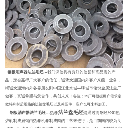
钢板消声器法兰毛坯
--我们深信具有良好的信誉和高品质的产
品，定会赢得广大客户的信任，诚挚欢迎国内外客户来函、业务，
竭诚欢迎海内外各界朋友到中国江北水城—聊城市储悦金属法兰厂
做客，真诚希望与您合作，共创未来！
备注：本厂可根据用户需求定
做特殊材质规格的法兰盘毛坯以及冲压件，客户也可来料加工。
法兰盘毛坯
钢板消声器法兰毛坯
---
热卷
是通过将钢坯经加热
炉轧制成扁钢由热卷机卷制成圆的工艺来进行，是目前国内较为良