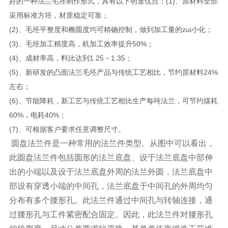
好的一种法兰毛坯制作形式，具有以下明显优点：(1)、原材料全部
采用标准方坯，材质稳定可靠；
(2)、毛坯平整度和椭圆度均可精确控制，做到加工量的zui小化；
(3)、毛坯加工精度高，机加工效率提升50%；
(4)、成材率高，料比达到1.25－1.35；
(5)、新研发的凸面法兰毛坯产品与传统工艺相比，节约原材料24%
左右；
(6)、节能降耗，新工艺与传统工艺相比生产每吨法兰，可节约煤耗
60%，电耗40%；
(7)、可根据客户要求任意调整尺寸。
圆盘法兰件是一种常用的法兰件类型。从图中可以看出，
此圆盘法兰件包括圆形的法兰底盘、设于法兰底盘中部伸
出的小端以及设于法兰底盘外周的法兰外圆，法兰底盘中
部设有穿透小端的中间孔，法兰底盘于中间孔的外周均匀
分布有多个腰形孔。
此法兰件通过中间孔与转轴连接，通
过腰形孔与工件紧密配合固定。因此，此法兰件对腰形孔