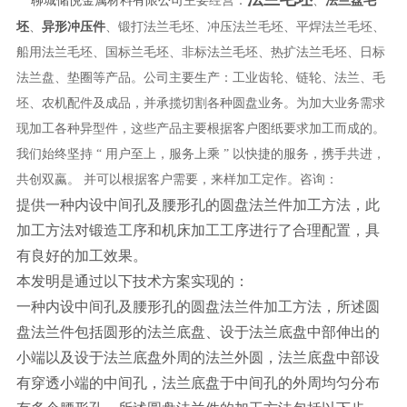
主要经营：
、
坯
异形冲压件
、
、锻打法兰毛坯、冲压法兰毛坯、平焊法兰毛坯、
船用法兰毛坯、国标兰毛坯、非标法兰毛坯、热扩法兰毛坯、日标
法兰盘、垫圈等产品。公司主要生产：工业齿轮、链轮、法兰、毛
坯、农机配件及成品，并承揽切割各种圆盘业务。为加大业务需求
现加工各种异型件，这些产品主要根据客户图纸要求加工而成的。
我们始终坚持 “ 用户至上，服务上乘 ” 以快捷的服务，携手共进，
共创双蠃。 并可以根据客户需要，来样加工定作。咨询：
提供一种内设中间孔及腰形孔的圆盘法兰件加工方法，此
加工方法对锻造工序和机床加工工序进行了合理配置，具
有良好的加工效果。
本发明是通过以下技术方案实现的：
一种内设中间孔及腰形孔的圆盘法兰件加工方法，所述圆
盘法兰件包括圆形的法兰底盘、设于法兰底盘中部伸出的
小端以及设于法兰底盘外周的法兰外圆，法兰底盘中部设
有穿透小端的中间孔，法兰底盘于中间孔的外周均匀分布