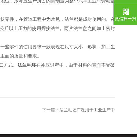
地位，冷冲压生产所占的劳动量为整个汽车工业总劳动量
微信扫一扫
状零件，在管道工程中为常见，法兰都是成对使用的。在
4公斤以上压力的使用焊接法兰。两片法兰盘之间加上密封
一些零件的使用要求一般表现在尺寸大小，形状，加工生
等里面的质量和要求。
工方式。
法兰毛坯
在冲压过程中，由于材料的表面不受破
下一篇：
法兰毛坯广泛用于工业生产中