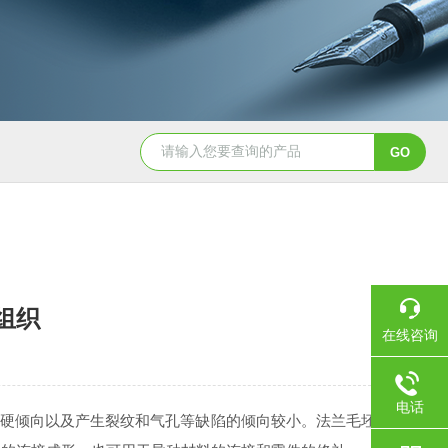
组织
在线咨询
电话
淬硬倾向以及产生裂纹和气孔等缺陷的倾向较小。法兰毛坯