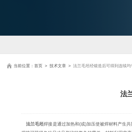
当前位置：
首页
>
技术文章
>
法兰毛坯经锻造后可得到连续均
法
法兰毛坯
焊接是通过加热和(或)加压使被焊材料产生