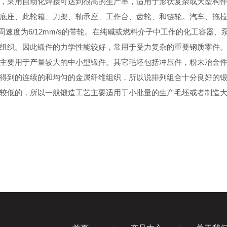
，采用自动化焊接可达到很高的生产率，适用于形状复杂或大型构
座、此轮箱、刀架、轴承座、工作台、齿轮、和链轮。汽车、拖拉
周速度为6/12mm/s的带轮。在纯碱或燃料介子中工作的化工容器、
织。因此锻件的力学性能较好，常用于受力复杂的重要钢质零件。
主要用于产量较大的中小型锻件。其它毛坯包括冲压件，粉末冶金
到的连续的和均匀的金属纤维组织，所以说排列组合十分良好的锻
较低的，所以一般锻造工艺主要适用于小批量的生产毛坯或者制造