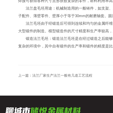
焊接可获得各种尺寸且形状较复杂的零件，材料利用率高
法兰盘毛坯用途：机械制造用的一般铸件，如支架、底
子配件、薄壁零件、壁厚小于等于30mm的耐磨轴套。圆
法兰毛坯由于经锻造后可得到连续和均匀的金属纤维组
大型锻件的制造。模型锻造件的尺寸精度和生产率较高，
锻造法兰毛坯：锻造法兰毛坯是在经过锻造之后能够得
复杂的环境中，其中自有锻件的生产率和锻件的精度是比
上一篇：
法兰厂家生产法兰一般有几道工艺流程