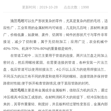
更新时间：2019-10-28 点击次数：1998
法兰毛坯
可以生产形状复杂的零件，尤其是复杂内腔的毛坯，适
应性广，工业常用的金属材料均可铸造，几克到几百吨；原材料来源
广，价格低廉，如废钢、废件、切屑等；铸件的形状尺寸与零件非常
接近，减少了切削量，属于无切削加工；应用广泛，农业机械中
40%-70%、机床中70%-80%的重量都是铸件。
在管道工程中，法兰主要用于管道的连接。两片法兰盘之间加上
密封点，然后用螺栓紧固。在需要连接的管道，各种安装一片法兰
盘，低压管道可以使用丝接法兰，4公斤以上压力的使用焊接法兰。
不同压力的法兰有不同的厚度和使用不同的螺栓。连接管路并保持管
路密封性能;便于拆开检查管路情况;便于某段管路的封闭。
法兰毛坯
主要是将金属或非金属板料，借助压力机的压力，通过
冲压模具冲压加工成形的。在材料消耗不大的前提下，经冲压制造出
来的，其零件重量轻、刚度好，并且板料经过塑性变形后，金属内部
的组织结构得到改善，使冲压件强度有所提高。