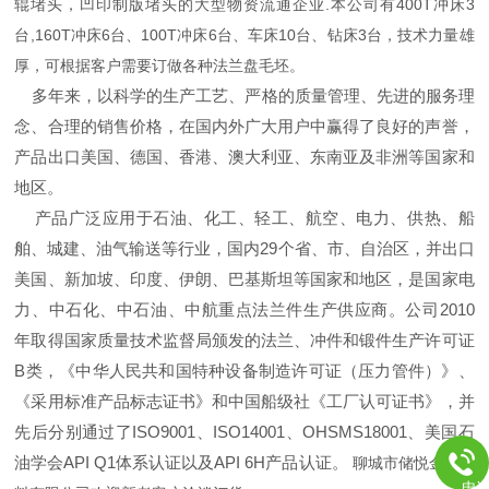
辊堵头，凹印制版堵头的大型物资流通企业.本公司有400T冲床3
台,160T冲床6台、100T冲床6台、车床10台、钻床3台，技术力量雄
厚，可根据客户需要订做各种法兰盘毛坯。
多年来，以科学的生产工艺、严格的质量管理、先进的服务理
念、合理的销售价格，在国内外广大用户中赢得了良好的声誉，
产品出口美国、德国、香港、澳大利亚、东南亚及非洲等国家和
地区。
产品广泛应用于石油、化工、轻工、航空、电力、供热、船
舶、城建、油气输送等行业，国内29个省、市、自治区，并出口
美国、新加坡、印度、伊朗、巴基斯坦等国家和地区，是国家电
力、中石化、中石油、中航重点法兰件生产供应商。公司2010
年取得国家质量技术监督局颁发的法兰、冲件和锻件生产许可证
B类，《中华人民共和国特种设备制造许可证（压力管件）》、
《采用标准产品标志证书》和中国船级社《工厂认可证书》，并
先后分别通过了ISO9001、ISO14001、OHSMS18001、美国石
油学会API Q1体系认证以及API 6H产品认证。
聊城市储悦金属材
电