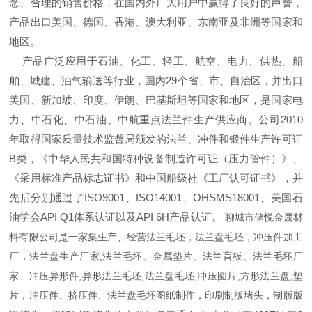
念、合理的销售价格，在国内外广大用户中赢得了良好的声誉，
产品出口美国、德国、香港、澳大利亚、东南亚及非洲等国家和
地区。
产品广泛应用于石油、化工、轻工、航空、电力、供热、船
舶、城建、油气输送等行业，国内29个省、市、自治区，并出口
美国、新加坡、印度、伊朗、巴基斯坦等国家和地区，是国家电
力、中石化、中石油、中航重点法兰件生产供应商。公司2010
年取得国家质量技术监督局颁发的法兰、冲件和锻件生产许可证
B类，《中华人民共和国特种设备制造许可证（压力管件）》、
《采用标准产品标志证书》和中国船级社《工厂认可证书》，并
先后分别通过了ISO9001、ISO14001、OHSMS18001、美国石
油学会API Q1体系认证以及API 6H产品认证。
聊城市储悦金属材
料有限公司是一家集生产、经营法兰毛坯，法兰盘毛坯，冲压件加工
厂，法兰盘生产厂家,法兰毛坯、金属垫片、法兰盲板、法兰毛坯厂
家、冲压异形件,异形法兰毛坯,法兰盘毛坯,冲压圆片,方形法兰盘,垫
片，冲压件、挤压件、法兰盘毛坯图纸制作，印刷制版堵头，制版版