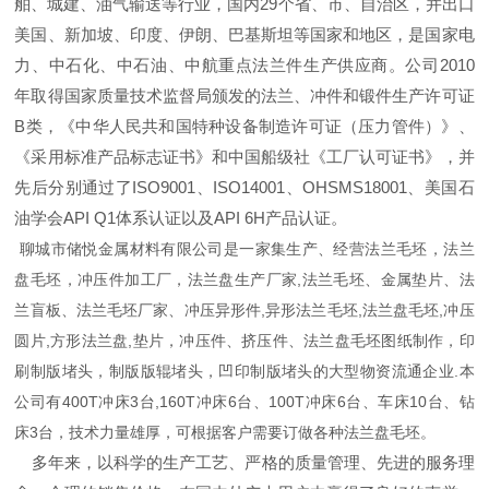
舶、城建、油气输送等行业，国内29个省、市、自治区，并出口
美国、新加坡、印度、伊朗、巴基斯坦等国家和地区，是国家电
力、中石化、中石油、中航重点法兰件生产供应商。公司2010
年取得国家质量技术监督局颁发的法兰、冲件和锻件生产许可证
B类，《中华人民共和国特种设备制造许可证（压力管件）》、
《采用标准产品标志证书》和中国船级社《工厂认可证书》，并
先后分别通过了ISO9001、ISO14001、OHSMS18001、美国石
油学会API Q1体系认证以及API 6H产品认证。
聊城市储悦金属材料有限公司是一家集生产、经营法兰毛坯，法兰
盘毛坯，冲压件加工厂，法兰盘生产厂家,法兰毛坯、金属垫片、法
兰盲板、法兰毛坯厂家、冲压异形件,异形法兰毛坯,法兰盘毛坯,冲压
圆片,方形法兰盘,垫片，冲压件、挤压件、法兰盘毛坯图纸制作，印
刷制版堵头，制版版辊堵头，凹印制版堵头的大型物资流通企业.本
公司有400T冲床3台,160T冲床6台、100T冲床6台、车床10台、钻
床3台，技术力量雄厚，可根据客户需要订做各种法兰盘毛坯。
多年来，以科学的生产工艺、严格的质量管理、先进的服务理